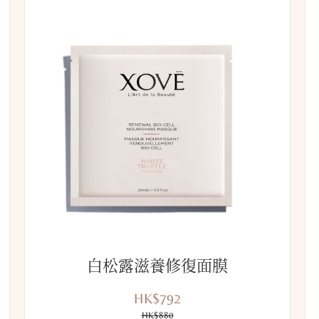
白松露滋養修復面膜
HK$792
優
價
惠
HK$880