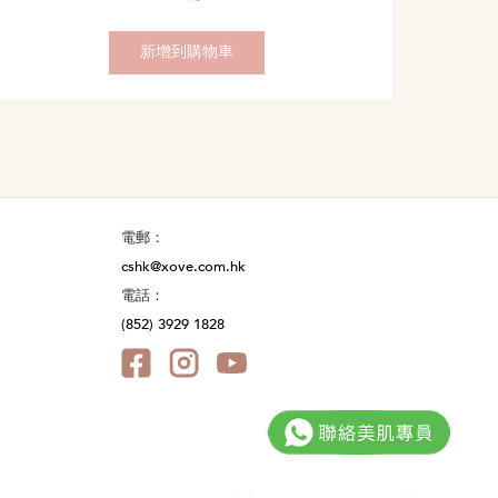
錢：
價：
新增到購物車
電郵：
cshk@xove.com.hk
電話：
(852) 3929 1828
Facebook@XOVE.SkinCare
Instagram@xove.hk
YouTube@XOVE.SkinCare
HK