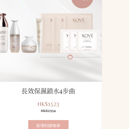
長效保濕鎖水4步曲
HK$1523
優
價
惠
HK$2354
錢：
價：
新增到購物車