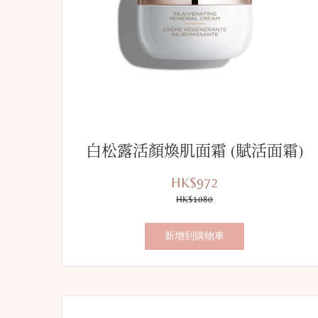
白松露活顏煥肌面霜 (賦活面霜)
HK$972
優
價
惠
HK$1080
錢：
價：
新增到購物車