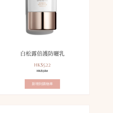
白松露倍護防曬乳
HK$522
優
價
惠
HK$580
錢：
價：
新增到購物車