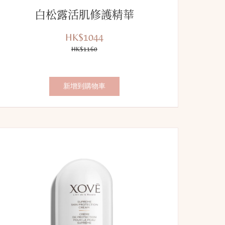
白松露活肌修護精華
HK$1044
優
價
惠
HK$1160
錢：
價：
新增到購物車