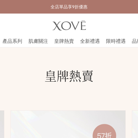
全店單品享9折優惠
產品系列
肌膚關注
皇牌熱賣
全新禮遇
限時禮遇
品
皇牌熱賣