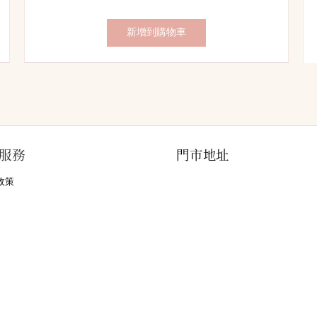
錢：
價：
新增到購物車
服務
門市地址
政策