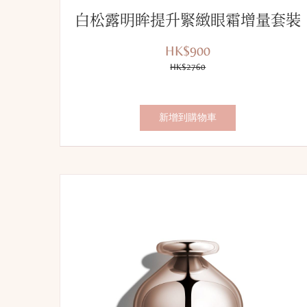
白松露明眸提升緊緻眼霜增量套裝
HK$900
優
價
惠
HK$2760
錢：
價：
新增到購物車