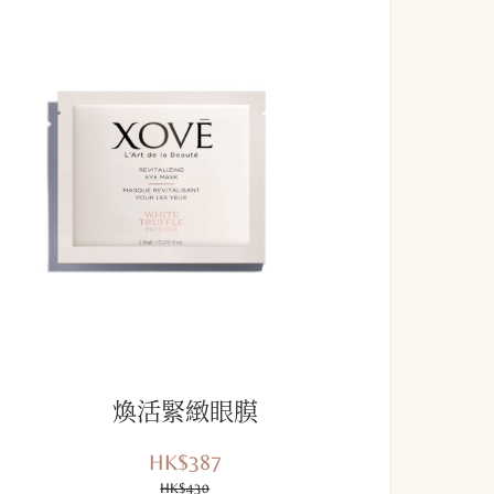
煥活緊緻眼膜
HK$387
優
價
惠
HK$430