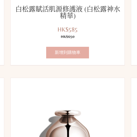
白松露賦活肌源修護液 (白松露神水
精華)
HK$585
優
價
惠
HK$650
錢：
價：
新增到購物車