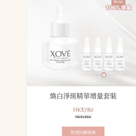
煥白淨斑精華增量套裝
HK$780
優
價
惠
HK$1860
錢：
價：
新增到購物車