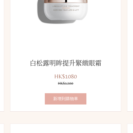
白松露明眸提升緊緻眼霜
HK$1080
優
價
惠
HK$1200
錢：
價：
新增到購物車