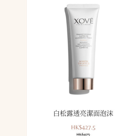
白松露透亮潔面泡沫
HK$427.5
優
價
惠
HK$475