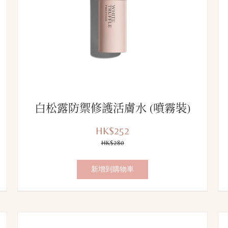
白松露防禦修護活膚水 (噴霧裝)
HK$252
優
價
惠
HK$280
錢：
價：
新增到購物車