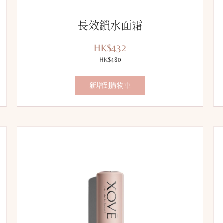
長效鎖水面霜
HK$432
優
價
惠
HK$480
錢：
價：
新增到購物車