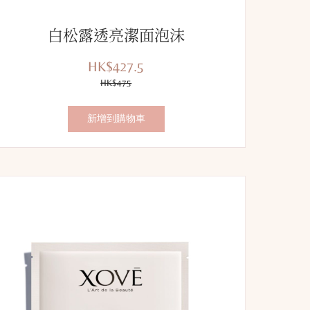
白松露透亮潔面泡沫
HK$427.5
優
價
惠
HK$475
錢：
價：
新增到購物車