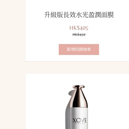
升級版長效水光盈潤面膜
HK$405
優
價
惠
HK$450
錢：
價：
新增到購物車