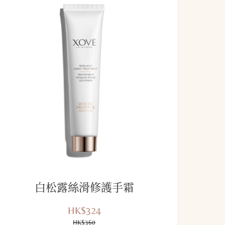
白松露絲滑修護手霜
HK$324
優
價
惠
HK$360