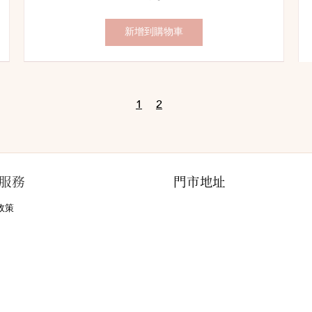
錢：
價：
新增到購物車
1
2
Next
Page
服務
門市地址
政策