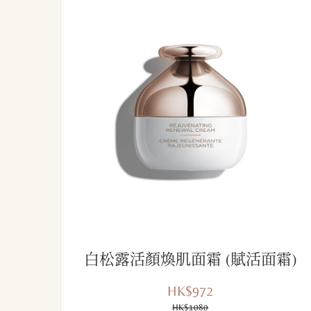
白松露活顏煥肌面霜 (賦活面霜)
HK$972
優
價
惠
HK$1080