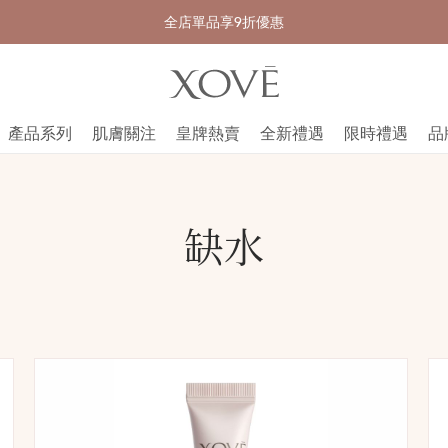
全店單品享9折優惠
產品系列
肌膚關注
皇牌熱賣
全新禮遇
限時禮遇
品
缺水