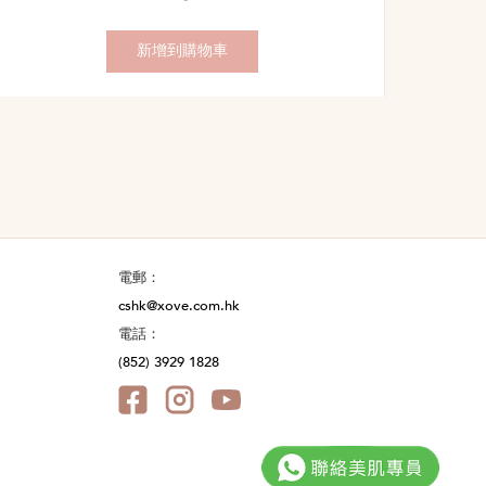
錢：
價：
新增到購物車
電郵：
cshk@xove.com.hk
電話：
(852) 3929 1828
Facebook@XOVE.SkinCare
Instagram@xove.hk
YouTube@XOVE.SkinCare
HK