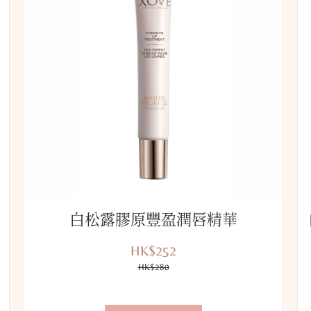
白松露膠原豐盈潤唇精華
HK$252
優
價
惠
HK$280
錢：
價：