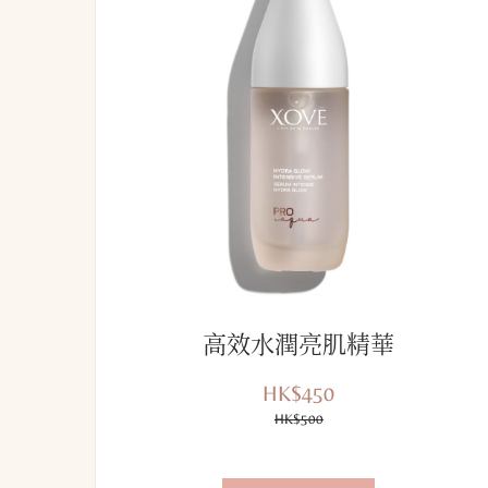
高效水潤亮肌精華
HK$450
優
價
惠
HK$500
錢：
價：