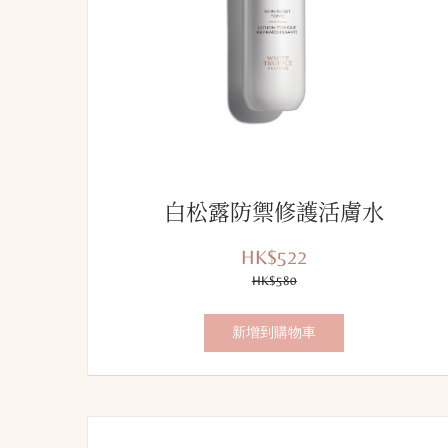
白松露防禦修護活膚水
HK$522
優
價
惠
HK$580
錢：
價：
新增到購物車