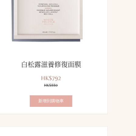
白松露滋養修復面膜
HK$792
優
價
惠
HK$880
錢：
價：
新增到購物車