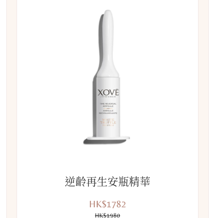
逆齡再生安瓶精華
HK$1782
優
價
惠
HK$1980