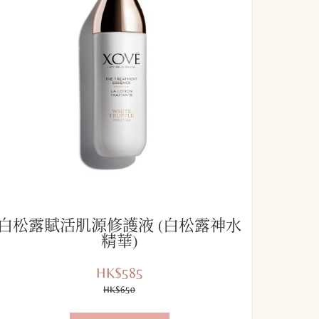
白松露賦活肌源修護液 (白松露神水
精華)
HK$585
優
價
惠
HK$650
錢：
價：