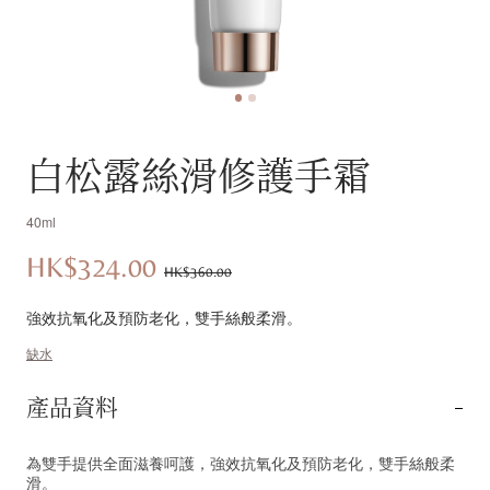
白松露絲滑修護手霜
40ml
HK$324.00
優
價
HK$360.00
惠
錢：
強效抗氧化及預防老化，雙手絲般柔滑。
價：
缺水
產品資料
為雙手提供全面滋養呵護，強效抗氧化及預防老化，雙手絲般柔
滑。