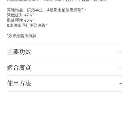
質地輕盈，賦活再生，4星期重拾緊緻彈滑*：
緊緻提升 +7%*
肌膚彈性 +5%*
6成用家毛孔明顯改善*
*效果經臨床測試
主要功效
適合膚質
使用方法