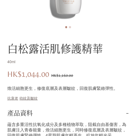
白松露活肌修護精華
40ml
HK$1,044.00
優
價
HK$1,160.00
惠
錢：
煥活細胞更生，修復底層及表層皺紋，回復肌膚緊緻彈性。
價：
抗衰老
幼紋及皺紋
產品資料
蘊含多重活性抗氧化成分及多種植物萃取，阻截自由基傷害，為
肌膚注入青春能量，煥活細胞更生，同時修復底層及表層皺紋，
回復肌膚緊緻彈性。4星期肌膚年輕再生，綻放年輕光采。