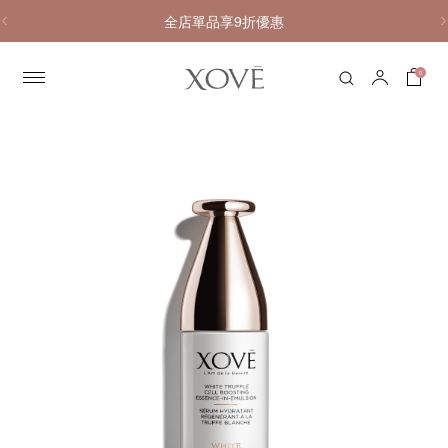
全店單品享9折優惠
0