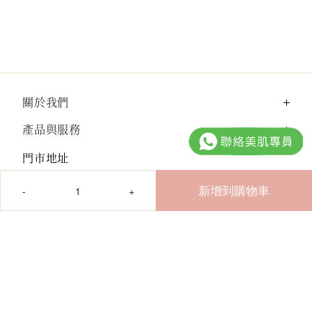
關於我們
產品與服務
門市地址
數
量
新增到購物車
電郵：
cshk@xove.com.hk
電話：
(852) 3929 1828
Facebook@XOVE.SkinCare
Instagram@xove.hk
YouTube@XOVE.SkinCare
HK
© 2026卓珈控股集團有限公司。保留所有權利。