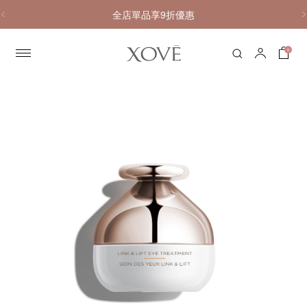
全店單品享9折優惠
0