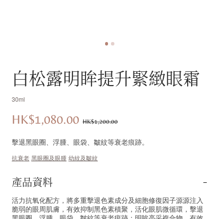
白松露明眸提升緊緻眼霜
30ml
HK$1,080.00
優
價
HK$1,200.00
惠
錢：
擊退黑眼圈、浮腫、眼袋、皺紋等衰老痕跡。
價：
抗衰老
黑眼圈及眼腫
幼紋及皺紋
產品資料
活力抗氧化配方，將多重擊退色素成分及細胞修復因子源源注入
脆弱的眼周肌膚，有效抑制黑色素積聚，活化眼肌微循環，擊退
黑眼圈、浮腫、眼袋、皺紋等衰老痕跡；明眸亮采複合物，有效