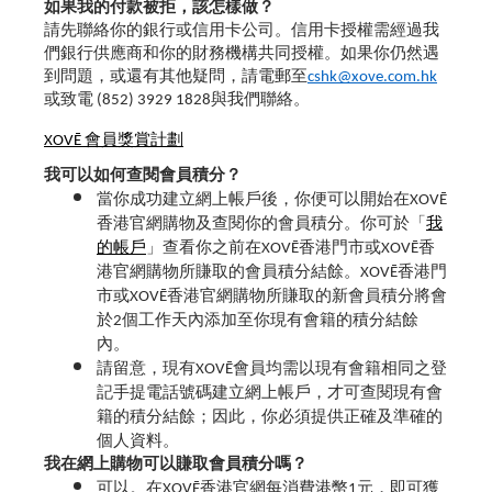
如果我的付款被拒，該怎樣做？
請先聯絡你的銀行或信用卡公司。信用卡授權需經過我
們銀行供應商和你的財務機構共同授權。如果你仍然遇
到問題，或還有其他疑問，請電郵至
cshk@xove.com.hk
或致電 (852) 3929 1828與我們聯絡。
XOVĒ 會員獎賞計劃
我可以如何查閱會員積分？
當你成功建立網上帳戶後，你便可以開始在XOVĒ
香港官網購物及查閱你的會員積分。你可於「
我
的帳戶
」查看你之前在XOVĒ香港門市或XOVĒ香
港官網購物所賺取的會員積分結餘。XOVĒ香港門
市或XOVĒ香港官網購物所賺取的新會員積分將會
於2個工作天內添加至你現有會籍的積分結餘
內。
請留意，現有XOVĒ會員均需以現有會籍相同之登
記手提電話號碼建立網上帳戶，才可查閱現有會
籍的積分結餘；因此，你必須提供正確及準確的
個人資料。
我在網上購物可以賺取會員積分嗎？
可以。在XOVĒ香港官網每消費港幣1元，即可獲