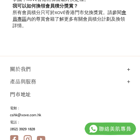
我可以如何換領會員積分獎賞？
所有會員積分只可於XOVĒ香港門市兌換獎賞。請參閱
會
員專區
內的尊賞會籍
了解更多有關會員積分計劃及換領
詳情。
關於我們
產品與服務
門市地址
電郵：
cshk@xove.com.hk
電話：
(852) 3929 1828
Facebook@XOVE.SkinCare
Instagram@xove.hk
YouTube@XOVE.SkinCare