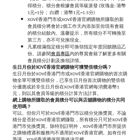
得積分。積分會根據會員等級派發 (玫瑰金: 港幣
1元=1分； 白鑽：港幣1元=1.5分)
XOVĒ香港門市或XOVĒ香港官網購物所賺取的新
會員積分將會於2個工作天內添加至你現有會籍
的積分結餘內。溫馨提示，所有積分不可轉換至
第三方，亦不可兌換現金。
凡累積滿指定積分即可換領指定年度回饋贈品乙
份。請參閱
會員專區
內的尊賞會籍
了解更多有關
會員積分計劃及換領詳情。
生日月份於XOVĒ香港官網購物可獲雙倍積分嗎？
生日月份於XOVĒ香港門市或XOVĒ香港官網購物的首次購
物全單可獲雙倍積分，已享生日月份首次購物的雙倍積
分優惠或於非生日月份在XOVĒ香港官網每消費港幣1
元，則以其會員等級的積分計算方法計算。
網上購物所賺取的會員積分可以與店舖購物的積分共同
使用嗎？
可以。但你只可於XOVĒ香港門市以積分兌換獎賞。不論
積分是否於XOVĒ香港官網賺取，所有積分只可於XOVĒ香
港門市兌換獎賞。除特別註明外，XOVĒ香港門市所提供
之購物禮遇和服務均不適用於XOVĒ香港官網。如有任何
爭議，XOVĒ香港將保留最終決定權。