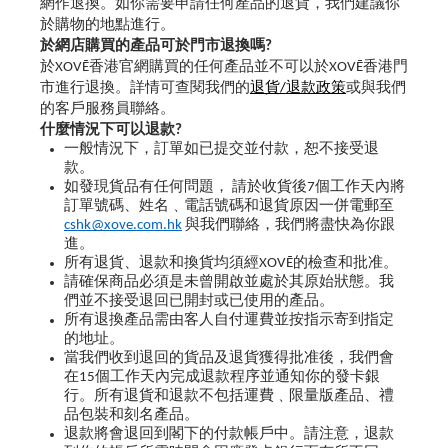
網作退換。如你需要申請任何產品的退貨，我們建議你
於購物的地點進行。
於網店購買的產品可於門市退換嗎?
於XOVĒ香港官網購買的任何產品並不可以於XOVĒ香港門
市進行退換。詳情可查閱我們的
退貨/退款政策
或與我們
的客戶服務員聯絡。
什麼情況下可以退款?
一般情況下，訂單如已提交並付款，恕不接受退
款。
如發現貨品有任何問題， 請於收貨後7個工作天內將
訂單號碼、姓名﹑電話號碼和退貨原因一併電郵至
cshk@xove.com.hk
與我們聯絡，我們將盡快為你跟
進。
所有退貨、退款和換貨均須經XOVĒ的檢查和批准。
請確保商品必須是未曾開啟並處於其原始狀態。我
們並不接受退回已開封或已使用的產品。
所有退換產品需由客人自付運費並按指示寄到指定
的地址。
當我們收到退回的貨品及退貨獲得批准後，我們會
在15個工作天內完成退款程序並通知你的發卡銀
行。所有退貨和退款不包括運費﹑限量版產品、禮
品包裝和刻名產品。
退款將會退回到閣下的付款帳戶中。請注意，退款