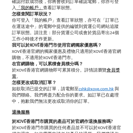
確認付款成功後，你將會收到訂單確認電郵，你亦可登
入
「我的帳戶」
查看訂單狀態。
怎樣查閱訂單狀況？
你可登入「
我的帳戶
」查看訂單狀態，亦可在「訂單已
在運送途中」的電郵中提供的編號到貨運公司網站追蹤
訂單狀態。請注意：部分貨運公司或會於貨品寄出24個
工作小時後才作更新。
我可以於XOVĒ香港門市使用官網獨家優惠嗎？
XOVĒ香港官網的獨家優惠及禮物只適用於XOVĒ香港官網
購物，不適用於XOVĒ香港門市。
在官網購物，可以累積會員積分嗎？
於XOVĒ香港官網購物即可累算積分。詳情請瀏覽
會員獎
賞
。
怎樣更改或取消訂單？
如欲取消已提交的訂單，請電郵至
cshk@xove.com.hk
與
我們聯絡。我們將盡力配合你的要求。如訂單已在處理
中，抱歉我們無法更改或取消你的訂單。
退換服務
於XOVĒ香港門市購買的產品可於官網作退換服務嗎?
於XOVĒ香港門市購買的任何產品並不可以於XOVĒ香港官