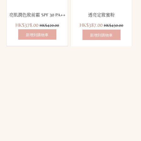
亮肌潤色妝前霜 SPF 30 PA++
透亮定妝蜜粉
優
價
優
價
HK$378.00
HK$387.00
HK$420.00
HK$430.00
惠
錢：
惠
錢：
新增到購物車
新增到購物車
價：
價：