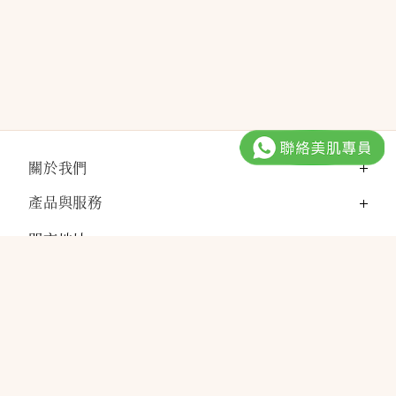
關於我們
產品與服務
門市地址
電郵：
cshk@xove.com.hk
電話：
(852) 3929 1828
Facebook@XOVE.SkinCare
Instagram@xove.hk
YouTube@XOVE.SkinCare
HK