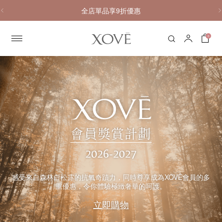
全店單品享9折優惠
0
品
牌
會員獎賞計劃
故
事
2026-2027
感受來自森林白松露的抗氧奇蹟力，同時尊享成為XOVĒ會員的多
重優惠，令你體驗極緻奢華的呵護。
立即購物