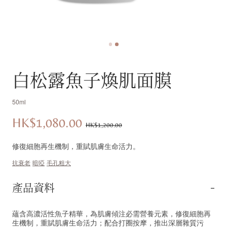
白松露魚子煥肌面膜
50ml
HK$1,080.00
優
價
HK$1,200.00
惠
錢：
修復細胞再生機制，重賦肌膚生命活力。
價：
抗衰老
暗啞
毛孔粗大
產品資料
蘊含高濃活性魚子精華，為肌膚傾注必需營養元素，修復細胞再
生機制，重賦肌膚生命活力；配合打圈按摩，推出深層雜質污