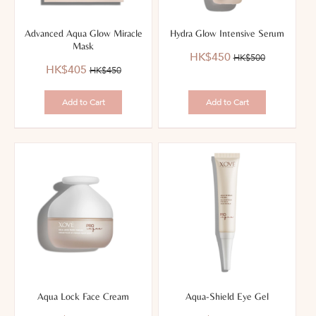
Advanced Aqua Glow Miracle
Hydra Glow Intensive Serum
Mask
優
價
HK$450
HK$500
優
價
惠
錢：
HK$405
HK$450
惠
錢：
價：
價：
Add to Cart
Add to Cart
Aqua Lock Face Cream
Aqua-Shield Eye Gel