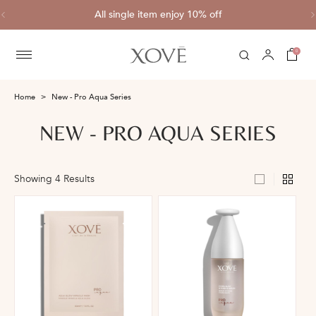
ve
All single item enjoy 10% off
C
0
Home
New - Pro Aqua Series
NEW - PRO AQUA SERIES
Showing 4 Results