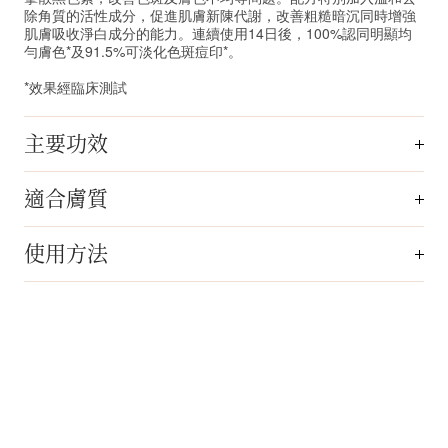
除角質的活性成分，促進肌膚新陳代謝，改善粗糙暗沉同時增強
肌膚吸收淨白成分的能力。連續使用14日後，100%認同明顯均
勻膚色*及91.5%可淡化色斑痘印*。
*效果經臨床測試
主要功效
適合膚質
使用方法