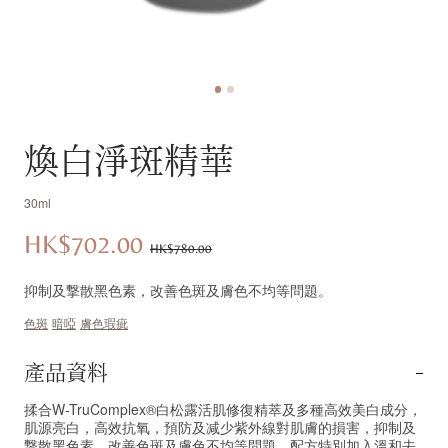
煥白淨斑精華
30ml
HK$702.00
優
價
HK$780.00
惠
錢：
抑制及撃散黑色素，改善色斑及膚色不均等問題。
價：
色斑
暗啞
膚色瑕疵
產品資料
揉合W-TruComplex®白松露活肌修復精萃及多種高效美白成分，
肌源亮白，高效抗氧，預防及减少紫外線對肌膚的損害，抑制及
撃散黑色素，改善色斑及膚色不均等問題。配方特別加入溫和去