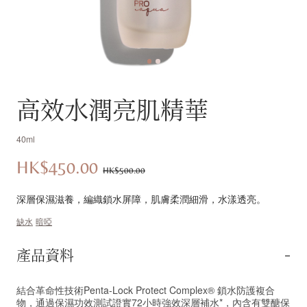
高效水潤亮肌精華
40ml
HK$450.00
優
價
HK$500.00
惠
錢：
深層保濕滋養，編織鎖水屏障，肌膚柔潤細滑，水漾透亮。
價：
缺水
暗啞
產品資料
結合革命性技術Penta-Lock Protect Complex® 鎖水防護複合
物，通過保濕功效測試證實72小時強效深層補水*，內含有雙醣保