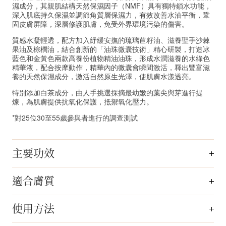
濕成分，其親肌結構天然保濕因子（NMF）具有獨特鎖水功能，
深入肌底持久保濕並調節角質層保濕力，有效改善水油平衡，鞏
固皮膚屏障，深層修護肌膚，免受外界環境污染的傷害。
質感水凝輕透，配方加入紓緩安撫的琉璃苣籽油、滋養聖手沙棘
果油及棕櫚油，結合創新的「油珠微囊技術」精心研製，打造冰
藍色和金黃色兩款高養份植物精油油珠，形成水潤滋養的水綠色
精華液，配合按摩動作，精華內的微囊會瞬間激活，釋出豐富滋
養的天然保濕成分，激活自然原生光澤，使肌膚水漾透亮。
特別添加白茶成分，由人手挑選採摘最幼嫩的葉尖與芽進行提
煉，為肌膚提供抗氧化保護，抵禦氧化壓力。
*對25位30至55歲參與者進行的調查測試
主要功效
適合膚質
使用方法