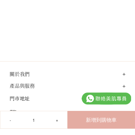
關於我們
產品與服務
門市地址
電郵：
數
cshk@xove.com.hk
量
新增到購物車
電話：
(852) 3929 1828