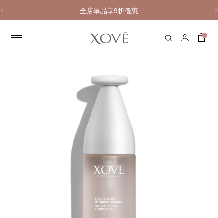
全店單品享9折優惠
0