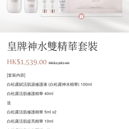
皇牌神水雙精華套裝
HK$1,539.00
優
價
HK$2,987.00
惠
錢：
[套裝內容]
價：
白松露賦活肌源修護液 (白松露神水精華) 100ml
白松露活肌修護精華 40ml
送
白松露活肌修護精華 5ml x2
白松露活肌提亮精華 10ml